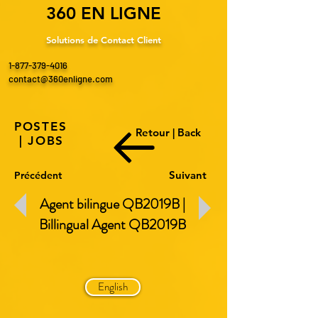
360 EN LIGNE
Solutions de Contact Client
1-877-379-4016
contact@360enligne.com
POSTES
Retour | Back
| JOBS
Suivant
Précédent
Agent bilingue QB2019B |
Billingual Agent QB
2019B
English