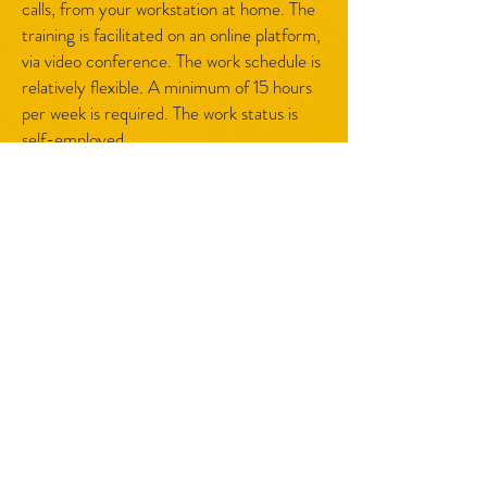
calls, from your workstation at home. The
training is facilitated on an online platform,
via video conference. The work schedule is
relatively flexible. A minimum of 15 hours
per week is required. The work status is
self-employed .
Job requirements
One year of experience working in a call
center.
Courtesy, empathy and active listening.
Abilisty to multi-task.
A discreet and confidential workspace at
home.
A PC (laptop or desktop, Mac not
accepted) meeting the minimal
performance requirements imposed by
the client.
A hard wired internet connection that