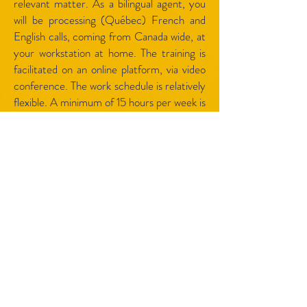
relevant matter. As a bilingual agent, you
will be processing (Québec) French and
English calls, coming from Canada wide, at
your workstation at home. The training is
facilitated on an online platform, via video
conference. The work schedule is relatively
flexible. A minimum of 15 hours per week is
required. The work status is self-employed.
Job requirements
One year of experience working in a call
center.
Courtesy, empathy and active listening.
Abilisty to multi-task.
A discreet and confidential workspace at
home.
A PC (laptop or desktop, Mac not
accepted) meeting the minimal
performance requirements imposed by