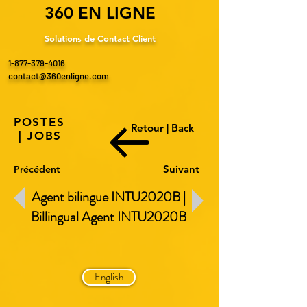
360 EN LIGNE
Solutions de Contact Client
1-877-379-4016
contact@360enligne.com
POSTES
Retour | Back
| JOBS
Suivant
Précédent
Agent bilingue INTU2020B |
Billingual Agent INTU
2020B
English