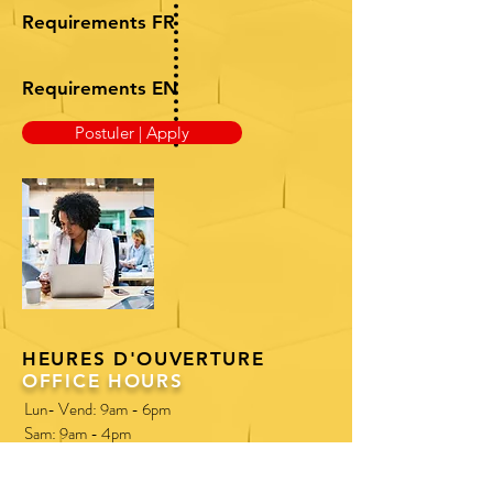
Requirements FR
Requirements EN
Postuler | Apply
HEURES D'OUVERTURE
OFFICE HOURS
Lun- Vend: 9am - 6pm
Sam: 9am - 4pm
Mon - Frid : 9am - 6pm
Sat : 9am - 4pm​